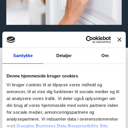
Samtykke
Detaljer
Om
Vi varetager hele
processen fra A-Z
Denne hjemmeside bruger cookies
Vi bruger cookies til at tilpasse vores indhold og
annoncer, til at vise dig funktioner til sociale medier og til
at analysere vores trafik. Vi deler også oplysninger om
din brug af vores hjemmeside med vores partnere inden
for sociale medier, annonceringspartnere og
analysepartnere. Vi indsamler data i overensstemmelse
med
Googles Business Data Responsibility Site
.