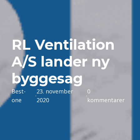
RL Ventilation
A/S lander ny
byggesag
Best-
23. november
0
·
·
one
2020
kommentarer