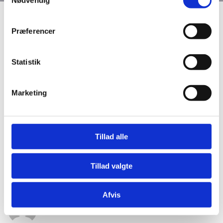
Nødvendig
Se Cookie & Privatlivspolitik
her
Præferencer
RL Ventilation A/S er glade for at skulle forsætte
vores gode samarbejde med Combi Byg A/S og
Statistik
udføre ventilationentreprisen på renoveringen af
genoptræningscenteret dommervangen i Glostrup.
Marketing
Projektet består af total renovering af eksisterende
ventilation og etablering af nyt mekanisk ventilation.
Vi ser frem til et godt samarbejde.
Tillad alle
Læs mere på LinkedIn
Tillad valgte
Afvis
Best-one